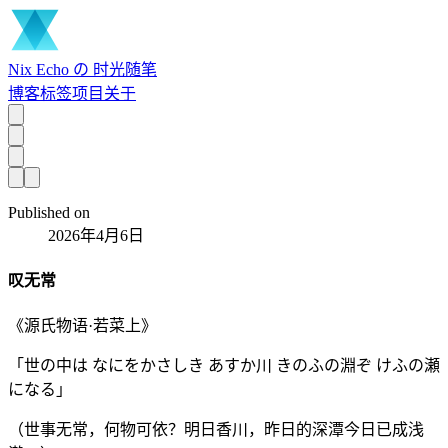
Nix Echo の 时光随笔
博客
标签
项目
关于
Published on
2026年4月6日
叹无常
《源氏物语·若菜上》
「世の中は なにをかさしき あすか川 きのふの淵ぞ けふの瀬
になる」
（世事无常，何物可依？明日香川，昨日的深潭今日已成浅