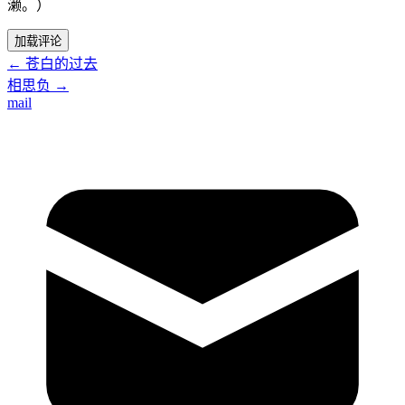
濑。）
加载评论
←
苍白的过去
相思负
→
mail