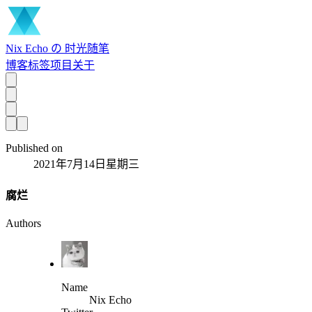
Nix Echo の 时光随笔
博客
标签
项目
关于
Published on
2021年7月14日星期三
腐烂
Authors
Name
Nix Echo